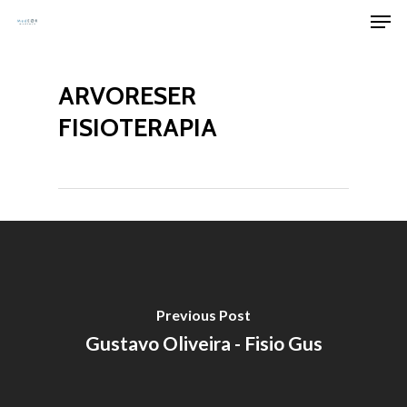
Men
Skip
to
Clos
main
Men
ARVORESER
content
FISIOTERAPIA
Previous Post
Gustavo Oliveira - Fisio Gus