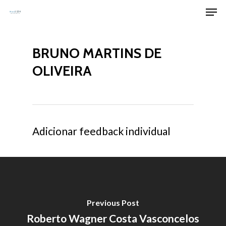
Men
Skip
to
Clos
main
Men
BRUNO MARTINS DE
content
OLIVEIRA
Adicionar feedback individual
Previous Post
Roberto Wagner Costa Vasconcelos