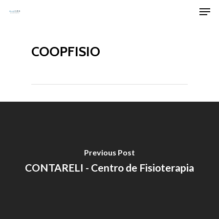
Men
Skip
to
Clos
main
Men
COOPFISIO
content
Previous Post
CONTARELI - Centro de Fisioterapia