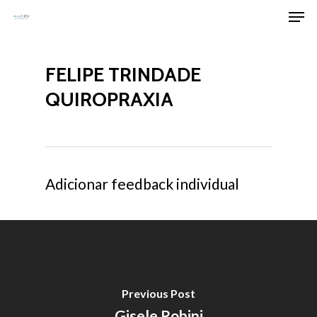
Men
Skip
to
Clos
main
Men
FELIPE TRINDADE
content
QUIROPRAXIA
Adicionar feedback individual
Previous Post
Gisele Robini