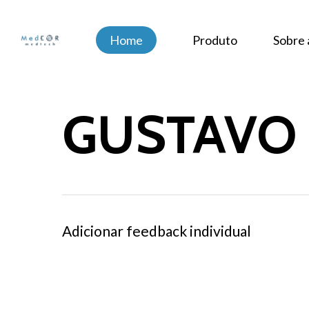
Skip
to
Home
Produto
Sobre
main
content
GUSTAVO 
Adicionar feedback individual