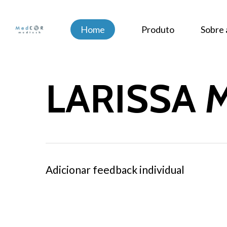
Skip
to
Home
Produto
Sobre
main
content
LARISSA
Adicionar feedback individual