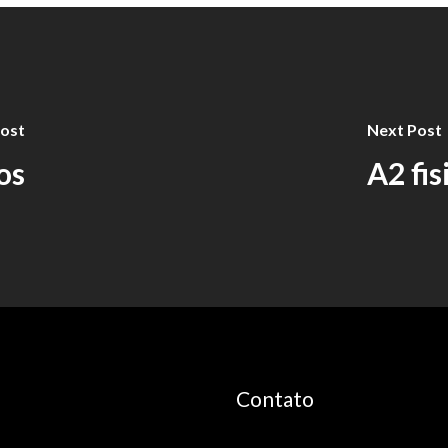
Post
Next Post
os
A2 fis
Contato