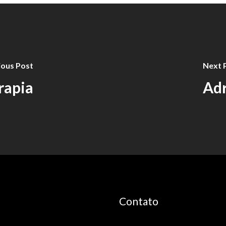
ious Post
Next 
rapia
Adr
Contato