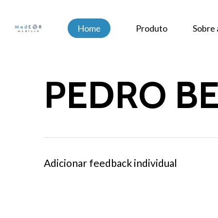
Skip
to
Home
Produto
Sobre
main
content
PEDRO BE
Adicionar feedback individual