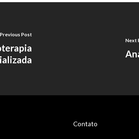
Previous Post
Next 
oterapia
Ana
ializada
Contato