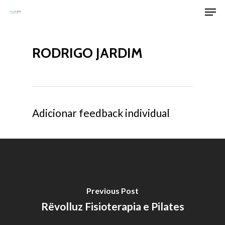
Men
Skip
to
Clos
main
Men
RODRIGO JARDIM
content
Adicionar feedback individual
Previous Post
Rëvolluz Fisioterapia e Pilates