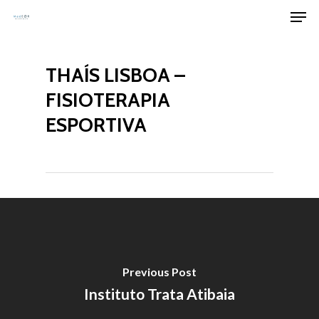
Men
Skip
to
Clos
main
Men
THAÍS LISBOA –
content
FISIOTERAPIA
ESPORTIVA
Previous Post
Instituto Trata Atibaia