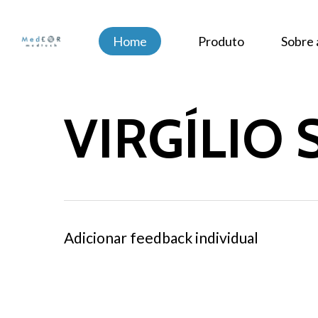
Skip
to
Home
Produto
Sobre
main
content
VIRGÍLIO
Adicionar feedback individual