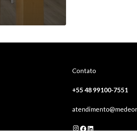
Contato
+55 48 99100-7551
atendimento@medeor
Instagram
Facebook
LinkedIn