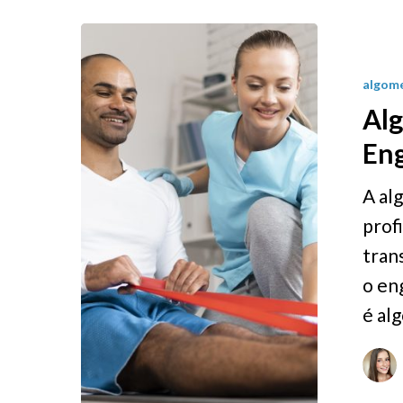
algome
Al
En
A al
prof
tran
o en
é al