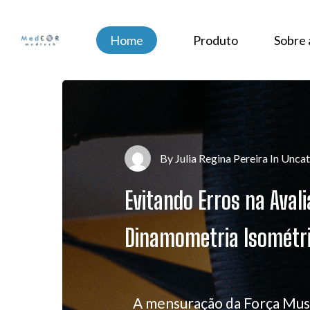
Skip
to
Home
Produto
Sobre
main
content
By
Julia Regina Pereira
In
Uncat
Evitando Erros na Aval
Dinamometria Isométr
A mensuração da Força Mus