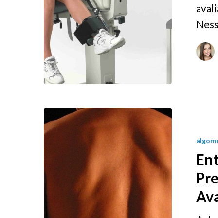
aval
Ness
algome
Ent
Pre
Av