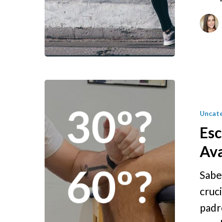
Uncat
Es
Ava
Sabe
cruc
padr