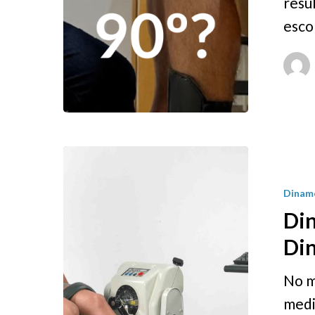
resu
esco
Dinam
Di
Di
No m
medi