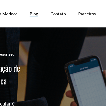
 a Medeor
Blog
Contato
Parceiros
egorized
iação de
ica
cular é