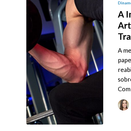
Dinam
A I
Art
Tr
A me
papel
reab
sobr
Com