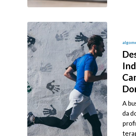
algome
Des
Ind
Cam
Do
A bu
da d
prof
tera